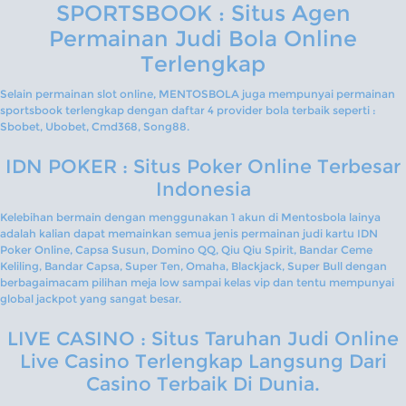
SPORTSBOOK : Situs Agen
Permainan Judi Bola Online
Terlengkap
Selain permainan slot online, MENTOSBOLA juga mempunyai permainan
sportsbook terlengkap dengan daftar 4 provider bola terbaik seperti :
Sbobet, Ubobet, Cmd368, Song88.
IDN POKER : Situs Poker Online Terbesar
Indonesia
Kelebihan bermain dengan menggunakan 1 akun di Mentosbola lainya
adalah kalian dapat memainkan semua jenis permainan judi kartu IDN
Poker Online, Capsa Susun, Domino QQ, Qiu Qiu Spirit, Bandar Ceme
Keliling, Bandar Capsa, Super Ten, Omaha, Blackjack, Super Bull dengan
berbagaimacam pilihan meja low sampai kelas vip dan tentu mempunyai
global jackpot yang sangat besar.
LIVE CASINO : Situs Taruhan Judi Online
Live Casino Terlengkap Langsung Dari
Casino Terbaik Di Dunia.