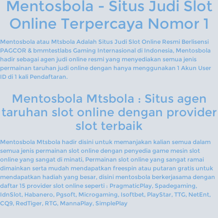
Mentosbola - Situs Judi Slot
Referral
Online Terpercaya Nomor 1
Promosi
Mentosbola atau Mtsbola Adalah Situs Judi Slot Online Resmi Berlisensi
PAGCOR & bmmtestlabs Gaming Internasional di Indonesia, Mentosbola
Hubungi Kami
hadir sebagai agen judi online resmi yang menyediakan semua jenis
permainan taruhan judi online dengan hanya menggunakan 1 Akun User
Live Chat
ID di 1 kali Pendaftaran.
Pengaduan Customer
Mentosbola Mtsbola : Situs agen
taruhan slot online dengan provider
Pilih Bahasa:
slot terbaik
Mentosbola Mtsbola hadir disini untuk memanjakan kalian semua dalam
semua jenis permainan slot online dengan penyedia game mesin slot
online yang sangat di minati, Permainan slot online yang sangat ramai
MASUK
DAFTAR
dimainkan serta mudah mendapatkan freespin atau putaran gratis untuk
mendapatkan hadiah yang besar, disini mentosbola berkerjasama dengan
daftar 15 provider slot online seperti : PragmaticPlay, Spadegaming,
&copy; MentosBola | Situs MtsBola Agen Judi
IdnSlot, Habanero, Pgsoft, Microgaming, Isoftbet, PlayStar, TTG, NetEnt,
Bola Online Terpercaya Indonesia. Hak Cipta
CQ9, RedTiger, RTG, MannaPlay, SimplePlay
Dilindungi.