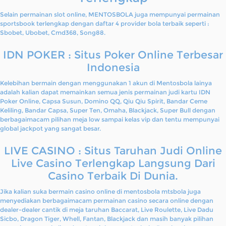
Selain permainan slot online, MENTOSBOLA juga mempunyai permainan
sportsbook terlengkap dengan daftar 4 provider bola terbaik seperti :
Sbobet, Ubobet, Cmd368, Song88.
IDN POKER : Situs Poker Online Terbesar
Indonesia
Kelebihan bermain dengan menggunakan 1 akun di Mentosbola lainya
adalah kalian dapat memainkan semua jenis permainan judi kartu IDN
Poker Online, Capsa Susun, Domino QQ, Qiu Qiu Spirit, Bandar Ceme
Keliling, Bandar Capsa, Super Ten, Omaha, Blackjack, Super Bull dengan
berbagaimacam pilihan meja low sampai kelas vip dan tentu mempunyai
global jackpot yang sangat besar.
LIVE CASINO : Situs Taruhan Judi Online
Live Casino Terlengkap Langsung Dari
Casino Terbaik Di Dunia.
Jika kalian suka bermain casino online di mentosbola mtsbola juga
menyediakan berbagaimacam permainan casino secara online dengan
dealer-dealer cantik di meja taruhan Baccarat, Live Roulette, Live Dadu
Sicbo, Dragon Tiger, Whell, Fantan, Blackjack dan masih banyak pilihan