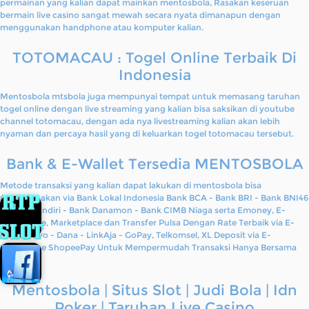
permainan yang kalian dapat mainkan mentosbola, Rasakan keseruan
bermain live casino sangat mewah secara nyata dimanapun dengan
menggunakan handphone atau komputer kalian.
TOTOMACAU : Togel Online Terbaik Di
Indonesia
Mentosbola mtsbola juga mempunyai tempat untuk memasang taruhan
togel online dengan live streaming yang kalian bisa saksikan di youtube
channel totomacau, dengan ada nya livestreaming kalian akan lebih
nyaman dan percaya hasil yang di keluarkan togel totomacau tersebut.
Bank & E-Wallet Tersedia MENTOSBOLA
Metode transaksi yang kalian dapat lakukan di mentosbola bisa
menggunakan via Bank Lokal Indonesia Bank BCA - Bank BRI - Bank BNI46
- Bank Mandiri - Bank Danamon - Bank CIMB Niaga serta Emoney, E-
Commerce, Marketplace dan Transfer Pulsa Dengan Rate Terbaik via E-
Money Ovo - Dana - LinkAja - GoPay, Telkomsel, XL Deposit via E-
Commerce ShopeePay Untuk Mempermudah Transaksi Hanya Bersama
Kami.
Mentosbola | Situs Slot | Judi Bola | Idn
Poker | Taruhan Live Casino