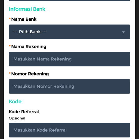
Informasi Bank
*
Nama Bank
*
Nama Rekening
*
Nomor Rekening
Kode
Kode Referral
Opsional