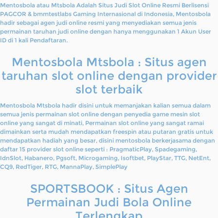
Mentosbola atau Mtsbola Adalah Situs Judi Slot Online Resmi Berlisensi
PAGCOR & bmmtestlabs Gaming Internasional di Indonesia, Mentosbola
hadir sebagai agen judi online resmi yang menyediakan semua jenis
permainan taruhan judi online dengan hanya menggunakan 1 Akun User
ID di 1 kali Pendaftaran.
Mentosbola Mtsbola : Situs agen
taruhan slot online dengan provider
slot terbaik
Mentosbola Mtsbola hadir disini untuk memanjakan kalian semua dalam
semua jenis permainan slot online dengan penyedia game mesin slot
online yang sangat di minati, Permainan slot online yang sangat ramai
dimainkan serta mudah mendapatkan freespin atau putaran gratis untuk
mendapatkan hadiah yang besar, disini mentosbola berkerjasama dengan
daftar 15 provider slot online seperti : PragmaticPlay, Spadegaming,
IdnSlot, Habanero, Pgsoft, Microgaming, Isoftbet, PlayStar, TTG, NetEnt,
CQ9, RedTiger, RTG, MannaPlay, SimplePlay
SPORTSBOOK : Situs Agen
Permainan Judi Bola Online
Terlengkap