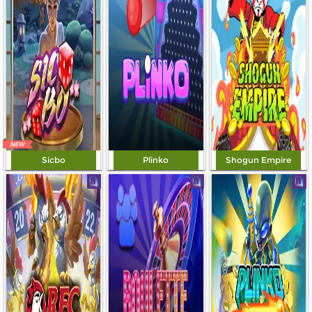
Sicbo
Plinko
Shogun Empire