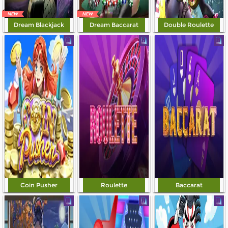
Referral
Dream Blackjack
Dream Baccarat
Double Roulette
Promosi
Hubungi Kami
Live Chat
Pengaduan Customer
Pilih Bahasa:
MASUK
DAFTAR
Coin Pusher
Roulette
Baccarat
&copy; MentosBola | Situs MtsBola Agen Judi
Bola Online Terpercaya Indonesia. Hak Cipta
Dilindungi.