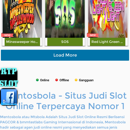
Minesweeper Hollywood
SOS
Red Light Green Light
Load More
Mentosbola - Situs Judi Slot
Online Terpercaya Nomor 1
Mentosbola atau Mtsbola Adalah Situs Judi Slot Online Resmi Berlisensi
PAGCOR & bmmtestlabs Gaming Internasional di Indonesia, Mentosbola
hadir sebagai agen judi online resmi yang menyediakan semua jenis