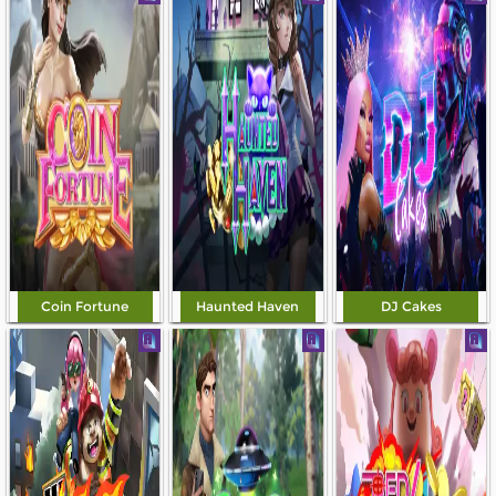
Coin Fortune
Haunted Haven
DJ Cakes