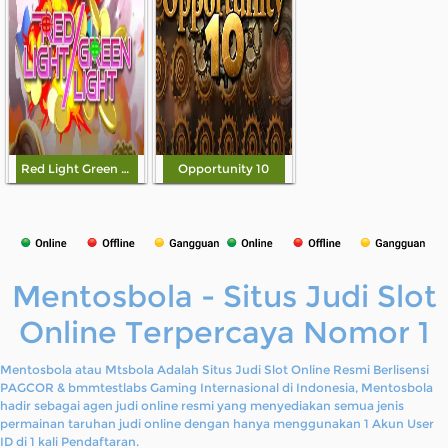
Red Light Green Light
Opportunity 10
Mentosbola - Situs Judi Slot
Online Terpercaya Nomor 1
Mentosbola atau Mtsbola Adalah Situs Judi Slot Online Resmi Berlisensi
PAGCOR & bmmtestlabs Gaming Internasional di Indonesia, Mentosbola
hadir sebagai agen judi online resmi yang menyediakan semua jenis
permainan taruhan judi online dengan hanya menggunakan 1 Akun User
ID di 1 kali Pendaftaran.