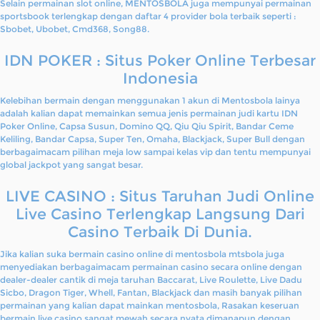
Selain permainan slot online, MENTOSBOLA juga mempunyai permainan
sportsbook terlengkap dengan daftar 4 provider bola terbaik seperti :
Sbobet, Ubobet, Cmd368, Song88.
IDN POKER : Situs Poker Online Terbesar
Indonesia
Kelebihan bermain dengan menggunakan 1 akun di Mentosbola lainya
adalah kalian dapat memainkan semua jenis permainan judi kartu IDN
Poker Online, Capsa Susun, Domino QQ, Qiu Qiu Spirit, Bandar Ceme
Keliling, Bandar Capsa, Super Ten, Omaha, Blackjack, Super Bull dengan
berbagaimacam pilihan meja low sampai kelas vip dan tentu mempunyai
global jackpot yang sangat besar.
LIVE CASINO : Situs Taruhan Judi Online
Live Casino Terlengkap Langsung Dari
Casino Terbaik Di Dunia.
Jika kalian suka bermain casino online di mentosbola mtsbola juga
menyediakan berbagaimacam permainan casino secara online dengan
dealer-dealer cantik di meja taruhan Baccarat, Live Roulette, Live Dadu
Sicbo, Dragon Tiger, Whell, Fantan, Blackjack dan masih banyak pilihan
permainan yang kalian dapat mainkan mentosbola, Rasakan keseruan
bermain live casino sangat mewah secara nyata dimanapun dengan