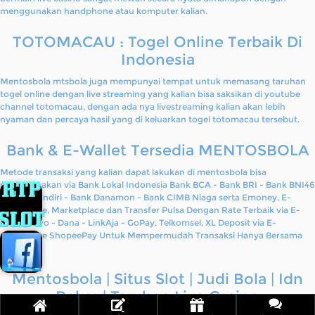
menggunakan handphone atau komputer kalian.
TOTOMACAU : Togel Online Terbaik Di
Indonesia
Mentosbola mtsbola juga mempunyai tempat untuk memasang taruhan
togel online dengan live streaming yang kalian bisa saksikan di youtube
channel totomacau, dengan ada nya livestreaming kalian akan lebih
nyaman dan percaya hasil yang di keluarkan togel totomacau tersebut.
Bank & E-Wallet Tersedia MENTOSBOLA
Metode transaksi yang kalian dapat lakukan di mentosbola bisa
menggunakan via Bank Lokal Indonesia Bank BCA - Bank BRI - Bank BNI46
- Bank Mandiri - Bank Danamon - Bank CIMB Niaga serta Emoney, E-
Commerce, Marketplace dan Transfer Pulsa Dengan Rate Terbaik via E-
Money Ovo - Dana - LinkAja - GoPay, Telkomsel, XL Deposit via E-
Commerce ShopeePay Untuk Mempermudah Transaksi Hanya Bersama
Kami.
Mentosbola | Situs Slot | Judi Bola | Idn
Poker | Taruhan Live Casino