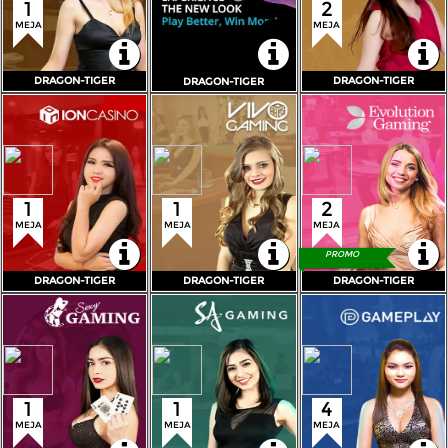
1
2
DAFTAR
MASUK
DAFTAR
MASUK
DAFTAR
MASUK
MEJA
MEJA
Referral
KEMBALI
KEMBALI
KEMBALI
Promosi
DRAGON-TIGER
DRAGON-TIGER
DRAGON-TIGER
DRAGON-TIGER
DRAGON-TIGER
Meja
Min
Max
Meja
Min
Max
Meja
Min
Max
DRAGON-TIGER
Hubungi Kami
Roulette
1Rb
20Jt
Baccarat
5Rb
30Jt
Baccarat
5Rb
30Jt
Baccarat
2Rb
10Jt
Roulette
1Rb
125Jt
Roulette
1Rb
30Jt
Sicbo
2Rb
10Jt
Live Chat
Dragon Tiger
10Rb
10Jt
Sicbo
1Rb
125Jt
Blackjack
250Rb
30Jt
Blackjack
10Rb
20Jt
Dragon Tiger
5Rb
30Jt
Special Games
10Rb
30Jt
Wheel
1Rb
10Jt
Pengaduan Customer
1
1
2
DAFTAR
MASUK
DAFTAR
MASUK
DAFTAR
MASUK
MEJA
MEJA
MEJA
Pilih Bahasa:
KEMBALI
KEMBALI
KEMBALI
PROMO
DRAGON-TIGER
DRAGON-TIGER
DRAGON-TIGER
DRAGON-TIGER
DRAGON-TIGER
DRAGON-TIGER
Meja
Min
Max
Meja
Min
Max
Meja
Min
Max
Baccarat
5Rb
30Jt
Baccarat
10Rb
30Jt
Baccarat
1Rb
30Jt
Sicbo
500
250Rb
Dragon Tiger
10Rb
30Jt
Dragon Tiger
1Rb
30Jt
MASUK
DAFTAR
Roulette
1Rb
300Rb
Sicbo
10Rb
30Jt
Roulette
1Rb
30Jt
Dragon Tiger
5Rb
1,9Jt
Roulette
10Rb
30Jt
Sicbo
1Rb
30Jt
Special Games
500
1,9Jt
&copy; MentosBola | Situs MtsBola Agen Judi
Bola Online Terpercaya Indonesia. Hak Cipta
1
1
4
Dilindungi.
DAFTAR
MASUK
DAFTAR
MASUK
DAFTAR
MASUK
MEJA
MEJA
MEJA