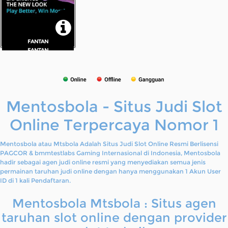
DAFTAR
MASUK
Referral
KEMBALI
Promosi
FANTAN
FANTAN
Hubungi Kami
Live Chat
Pengaduan Customer
Mentosbola - Situs Judi Slot
Online Terpercaya Nomor 1
Pilih Bahasa:
Mentosbola atau Mtsbola Adalah Situs Judi Slot Online Resmi Berlisensi
PAGCOR & bmmtestlabs Gaming Internasional di Indonesia, Mentosbola
hadir sebagai agen judi online resmi yang menyediakan semua jenis
permainan taruhan judi online dengan hanya menggunakan 1 Akun User
MASUK
DAFTAR
ID di 1 kali Pendaftaran.
&copy; MentosBola | Situs MtsBola Agen Judi
Mentosbola Mtsbola : Situs agen
Bola Online Terpercaya Indonesia. Hak Cipta
taruhan slot online dengan provider
Dilindungi.