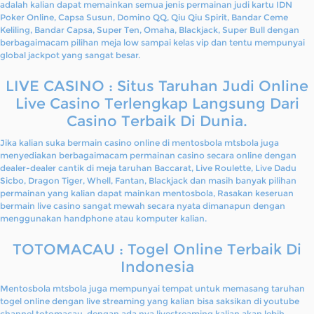
adalah kalian dapat memainkan semua jenis permainan judi kartu IDN
Poker Online, Capsa Susun, Domino QQ, Qiu Qiu Spirit, Bandar Ceme
Keliling, Bandar Capsa, Super Ten, Omaha, Blackjack, Super Bull dengan
berbagaimacam pilihan meja low sampai kelas vip dan tentu mempunyai
global jackpot yang sangat besar.
LIVE CASINO : Situs Taruhan Judi Online
Live Casino Terlengkap Langsung Dari
Casino Terbaik Di Dunia.
Jika kalian suka bermain casino online di mentosbola mtsbola juga
menyediakan berbagaimacam permainan casino secara online dengan
dealer-dealer cantik di meja taruhan Baccarat, Live Roulette, Live Dadu
Sicbo, Dragon Tiger, Whell, Fantan, Blackjack dan masih banyak pilihan
permainan yang kalian dapat mainkan mentosbola, Rasakan keseruan
bermain live casino sangat mewah secara nyata dimanapun dengan
menggunakan handphone atau komputer kalian.
TOTOMACAU : Togel Online Terbaik Di
Indonesia
Mentosbola mtsbola juga mempunyai tempat untuk memasang taruhan
togel online dengan live streaming yang kalian bisa saksikan di youtube
channel totomacau, dengan ada nya livestreaming kalian akan lebih